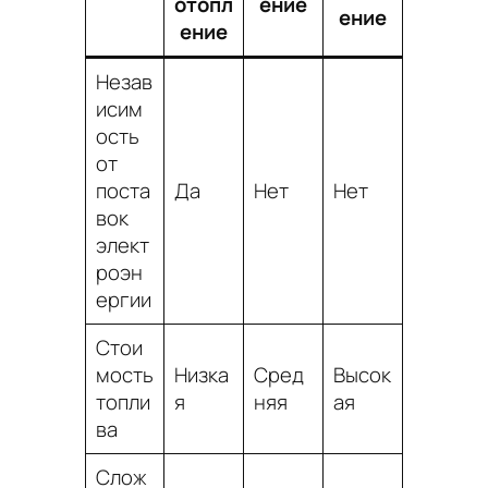
отопл
ение
ение
ение
Незав
исим
ость
от
поста
Да
Нет
Нет
вок
элект
роэн
ергии
Стои
мость
Низка
Сред
Высок
топли
я
няя
ая
ва
Слож