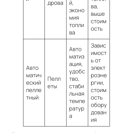
дрова
й,
ва,
эконо
выше
мия
стоим
топли
ость
ва
Завис
Авто
имост
матиз
ь от
ация,
Авто
элект
удобс
матич
роэне
Пелл
тво,
еский
ргии,
еты
стаби
пелле
стоим
льная
тный
ость
темпе
обору
ратур
дован
а
ия