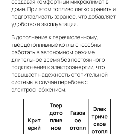
создавая комфортный микроклимат в
доме. При этом топливо легко хранить и
подготавливать заранее, что добавляет
удобство в эксплуатации.
В дополнение к перечисленному,
твердотопливные котлы способны
работать в автономном режиме
длительное время без постоянного
подключения к электроэнергии, что
повышает надежность отопительной
системы в случае перебоев с
электроснабжением.
Твер
Элек
дото
Газов
триче
Крит
плив
ое
ское
ерий
ное
отопл
отопл