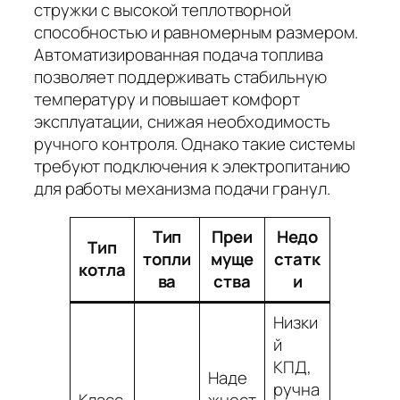
стружки с высокой теплотворной
способностью и равномерным размером.
Автоматизированная подача топлива
позволяет поддерживать стабильную
температуру и повышает комфорт
эксплуатации, снижая необходимость
ручного контроля. Однако такие системы
требуют подключения к электропитанию
для работы механизма подачи гранул.
Тип
Преи
Недо
Тип
топли
муще
статк
котла
ва
ства
и
Низки
й
КПД,
Наде
ручна
Класс
жност