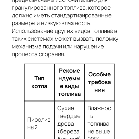
гранулированного топлива, которое
должно иметь стандартизированные
размеры и низкую влажность.
Использование других видов топлива в
таких системах может вызвать поломку
механизма подачи или нарушение
процесса сгорания.
Рекоме
Особые
Тип
ндуемы
требова
котла
е виды
ния
топлива
Сухие
Влажнос
твердые
ть
Пиролиз
дрова
топлива
ный
(береза,
не выше