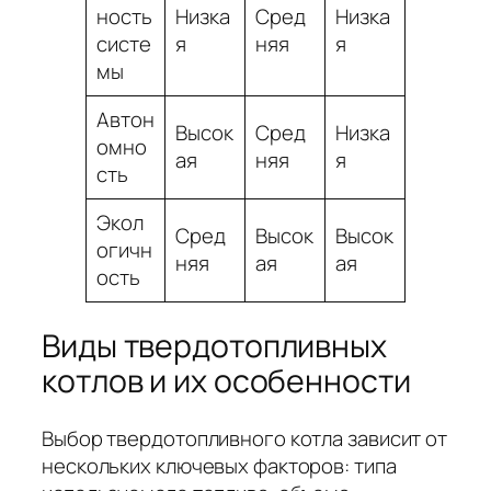
ность
Низка
Сред
Низка
систе
я
няя
я
мы
Автон
Высок
Сред
Низка
омно
ая
няя
я
сть
Экол
Сред
Высок
Высок
огичн
няя
ая
ая
ость
Виды твердотопливных
котлов и их особенности
Выбор твердотопливного котла зависит от
нескольких ключевых факторов: типа