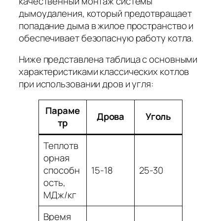
качественный монтаж системы
дымоудаления, который предотвращает
попадание дыма в жилое пространство и
обеспечивает безопасную работу котла.
Ниже представлена таблица с основными
характеристиками классических котлов
при использовании дров и угля:
Параме
Дрова
Уголь
тр
Теплотв
орная
способн
15-18
25-30
ость,
МДж/кг
Время