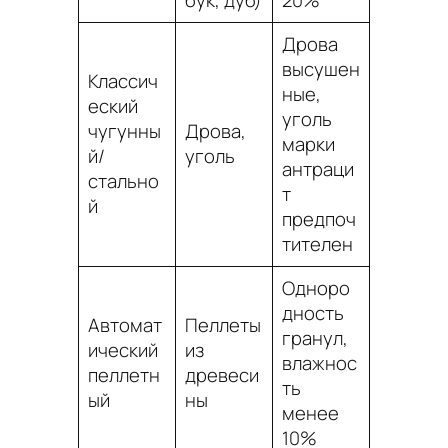
бук, дуб)
20%
Дрова
высушен
Классич
ные,
еский
уголь
чугунны
Дрова,
марки
й/
уголь
антраци
стально
т
й
предпоч
тителен
Одноро
дность
Автомат
Пеллеты
гранул,
ический
из
влажнос
пеллетн
древеси
ть
ый
ны
менее
10%